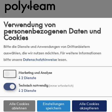
Polyteam AG
Verwendung von
Wildischachenstrasse 36
personenbezogenen Daten und
5200 Brugg
Cookies
056 441 96 21
Bitte die Dienste und Anwendungen von Drittanbietern
E-Mail-Adresse anzeigen
auswählen, die wir nutzen möchten.
Für weitere Informationen
Planung HLKS
bitte unsere
Datenschutzhinweise
lesen.
Planung Elektro
Planung Kommunikation
Marketing und Analyse
↓
2
Dienste
Referenzen
Über uns
Technisch notwendig
(immer erforderlich)
↓
2
Dienste
Impressum und Disclaimer
Datenschutz
Alle Cookies
Einstellungen
Alle Cookies
ablehnen
speichern
akzeptieren